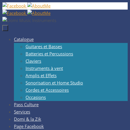
Passer
vers
le
contenu
Passer
Catalogue
vers
Guitares et Basses
le
Batteries et Percussions
contenu
Claviers
Instruments à vent
Amplis et Effets
Sonorisation et Home Studio
Cordes et Accessoires
Occasions
Pass Culture
Services
Domi & la Zik
Page Facebook