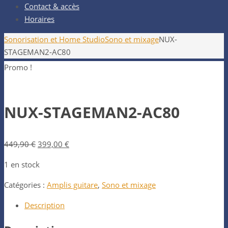
Contact & accès
Horaires
Home
Sonorisation et Home Studio
Sono et mixage
NUX-
STAGEMAN2-AC80
Promo !
NUX-STAGEMAN2-AC80
Le
Le
449,90
€
399,00
€
prix
prix
1 en stock
initial
actuel
était :
est :
Catégories :
Amplis guitare
,
Sono et mixage
449,90 €.
399,00 €.
Description