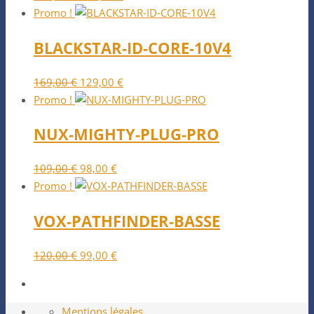
prix
prix
Promo !
initial
actuel
BLACKSTAR-ID-CORE-10V4
était :
est :
239,00 €.
199,00 €.
Le
Le
169,00
€
129,00
€
prix
prix
Promo !
initial
actuel
NUX-MIGHTY-PLUG-PRO
était :
est :
169,00 €.
129,00 €.
Le
Le
109,00
€
98,00
€
prix
prix
Promo !
initial
actuel
VOX-PATHFINDER-BASSE
était :
est :
109,00 €.
98,00 €.
Le
Le
120,00
€
99,00
€
prix
prix
initial
actuel
était :
est :
Mentions légales